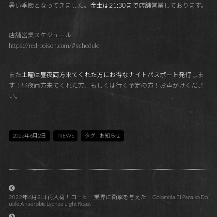
暑い季節となってきました。
金土は21:30まで
店舗営業しております。
店舗営業スケジュール
https://red-poison.com/#schedule
また
土曜は昼夜両方来てくれた方にお得なナイトパスポート発行
しま
す！昼夜両方来てくれた方、もしくは行く予定の方！お声がけくださ
い。
2022年6月2日
NEWS
タグ:
お知らせ
2022年6月2日 再入荷！コーヒー業界に衝撃を与えた！Colombia El Paraiso Do
uble Anaerobic Lychee Light Roast