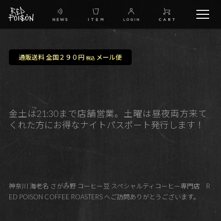
schedule
通販送料 全国２９０円
メール便
税込
TW
IG
金土は21:30まで店舗営業。土曜は昼夜両方来て
くれた方にお得なナイトパスポート発行します！
FB
BG
神奈川 海老名 さがみ野 コーヒー豆 スペシャルティコーヒー専門店 R
ED POISON COFFEE ROASTERS へご訪問ありがとうございます。