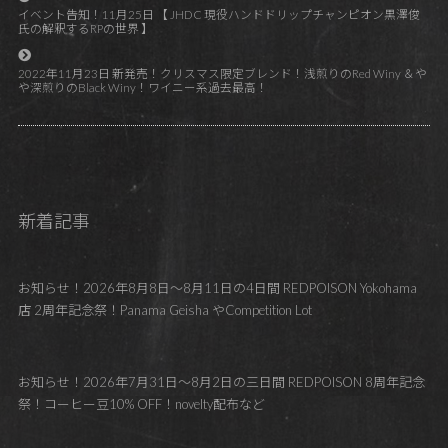
イベント告知！11月25日 【 JHDC 現役ハンドドリップチャンピオン黒澤俊
氏の解釈するRPの世界 】
2022年11月23日 新発売！クリスマス限定ブレンド！浅煎りのRed Winy ＆や
や深煎りのBlack Winy！ワイニー系過去最高！
新着記事
お知らせ！2026年8月8日～8月11日の4日間 REDPOISON Yokohama
店 2周年記念祭！Panama Geisha やCompetition Lot
お知らせ！2026年7月31日～8月2日の三日間 REDPOISON 8周年記念
祭！コーヒー豆10% OFF！novelty配布など