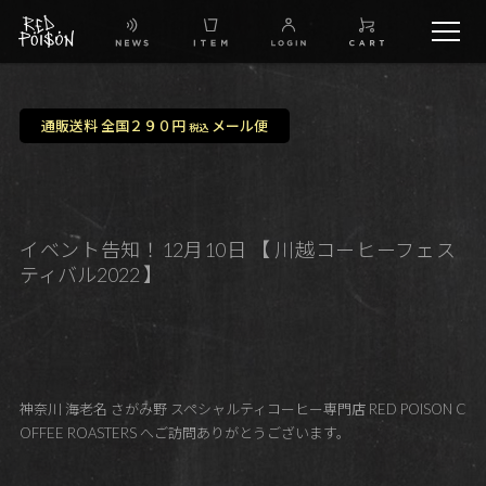
schedule
通販送料 全国２９０円
メール便
税込
TW
IG
イベント告知！12月10日 【 川越コーヒーフェス
ティバル2022 】
FB
BG
神奈川 海老名 さがみ野 スペシャルティコーヒー専門店 RED POISON C
OFFEE ROASTERS へご訪問ありがとうございます。