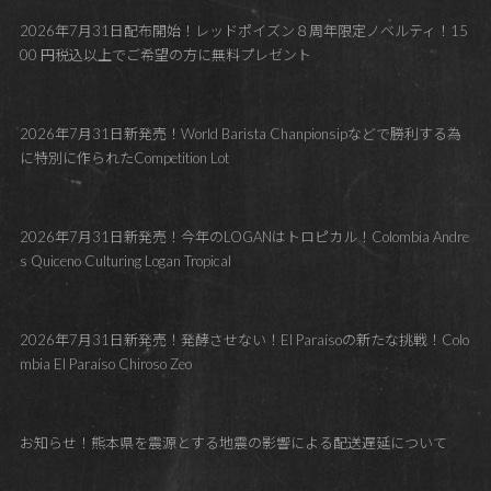
2026年7月31日配布開始！レッドポイズン８周年限定ノベルティ！15
00 円税込以上でご希望の方に無料プレゼント
2026年7月31日新発売！World Barista Chanpionsipなどで勝利する為
に特別に作られたCompetition Lot
2026年7月31日新発売！今年のLOGANはトロピカル！Colombia Andre
s Quiceno Culturing Logan Tropical
2026年7月31日新発売！発酵させない！El Paraísoの新たな挑戦！Colo
mbia El Paraíso Chiroso Zeo
お知らせ！熊本県を震源とする地震の影響による配送遅延について