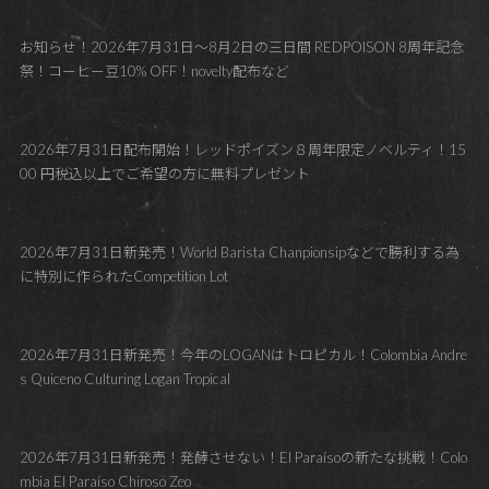
お知らせ！2026年7月31日～8月2日の三日間 REDPOISON 8周年記念
祭！コーヒー豆10% OFF！novelty配布など
2026年7月31日配布開始！レッドポイズン８周年限定ノベルティ！15
00 円税込以上でご希望の方に無料プレゼント
2026年7月31日新発売！World Barista Chanpionsipなどで勝利する為
に特別に作られたCompetition Lot
2026年7月31日新発売！今年のLOGANはトロピカル！Colombia Andre
s Quiceno Culturing Logan Tropical
2026年7月31日新発売！発酵させない！El Paraísoの新たな挑戦！Colo
mbia El Paraíso Chiroso Zeo