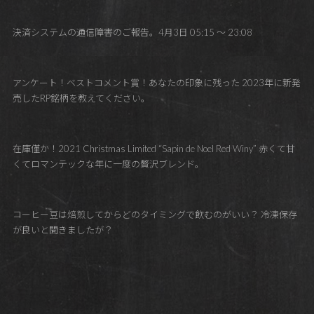
決済システムの通信障害のご報告。4月3日 05:15 〜 23:08
アンケート！ベストコメント賞！あなたの印象に残った 2023年に新発
売したRP銘柄を教えてください。
在庫僅か！2021 Christmas Limited “Sapin de Noel Red Winy” 赤くて甘
くてロマンテックな年に一度の贅沢ブレンド。
コーヒー豆は焙煎してからどのタイミングで飲むのがいい？ 冷凍保存
が良いと聞きましたが？