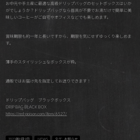
お中元や手土産に最適な高級ドリップバッグのセットボックスはいか
がでしょうか？ドリップバッグなら器具が不要でお湯だけで簡単に美
味しいコーヒーがご自宅やオフィスなどでも楽しめます。
賞味期限も約一年と長いですから、期限を気にせずゆっくり楽しめま
す。
薄手のスタイリッシュなボックスが粋。
通販ではお届け先を指定してお送りできます！
ドリップバッグ ブラックボックス
DRIP BAG BLACK BOX
https://red-poison.com/item/6527/
2023年8月9日
NEWS
タグ:
お知らせ