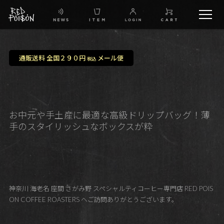
schedule
通販送料 全国２９０円
メール便
税込
TW
IG
お中元や手土産に最適な高級ドリップバッグ！薄
手のスタイリッシュなボックスが粋
FB
BG
神奈川 海老名 座間 さがみ野 スペシャルティコーヒー専門店 RED POIS
ON COFFEE ROASTERS へご訪問ありがとうございます。