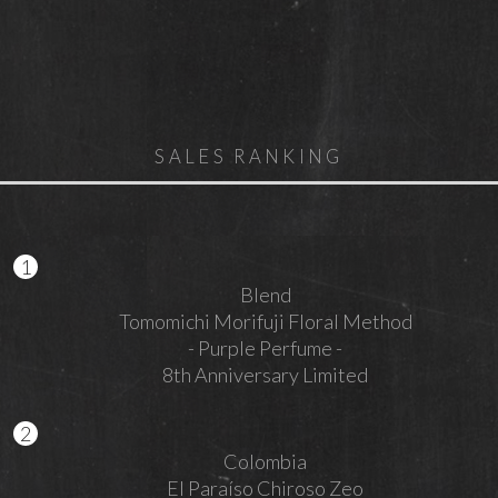
SALES RANKING
Blend
Tomomichi Morifuji Floral Method
- Purple Perfume -
8th Anniversary Limited
Colombia
El Paraíso Chiroso Zeo