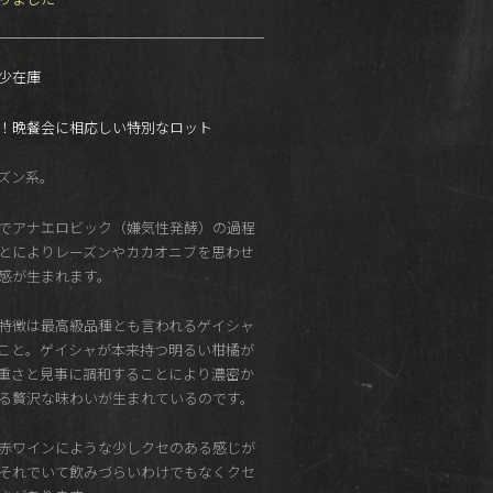
少在庫
！晩餐会に相応しい特別なロット
ズン系。
でアナエロビック（嫌気性発酵）の過程
とによりレーズンやカカオニブを思わせ
感が生まれます。
特徴は最高級品種とも言われるゲイシャ
こと。ゲイシャが本来持つ明るい柑橘が
重さと見事に調和することにより濃密か
る贅沢な味わいが生まれているのです。
赤ワインにような少しクセのある感じが
それでいて飲みづらいわけでもなくクセ