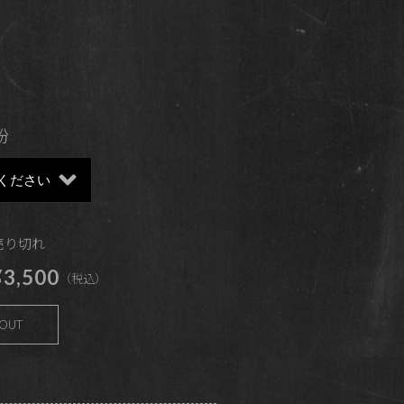
粉
 売り切れ
3,500
（税込）
 OUT