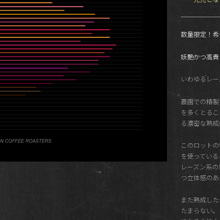
数量限定！希
妖艶かつ高貴
いわゆるレー
農園での精製
を多くとるこ
る濃密な熟成
このロットの
を使っている
レーズン系の
つ立体感のあ
また熟成した
たまらない。