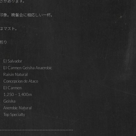
さがあります。
印象。晩餐会に相応しい一杯。
はマスト。
 浅煎り
El Salvador
El Carmen Geisha Anaerobic
Raisin Natural
Concepcion de Ataco
El Carmen
1,250 – 1,400m
Geisha
Anerobic Natural
Top Specialty