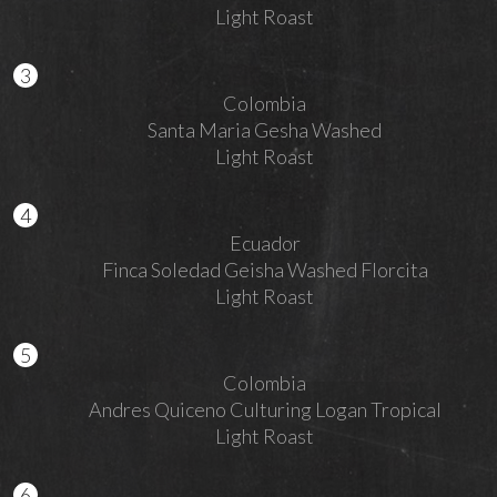
Light Roast
Colombia
Santa Maria Gesha Washed
Light Roast
Ecuador
Finca Soledad Geisha Washed Florcita
Light Roast
Colombia
Andres Quiceno Culturing Logan Tropical
Light Roast