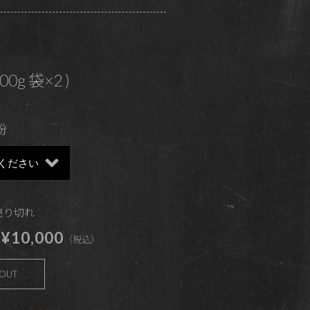
200g 袋×2 )
粉
 売り切れ
¥10,000
（税込）
 OUT