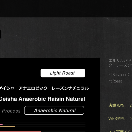
エルサルバド
ク レーズン
El Salvador C
ht Roast
店頭発売 : 202
WEB発売 : 20
・・完売とな