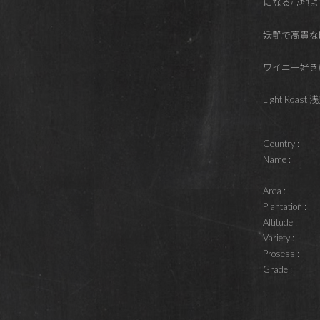
になる心地よ
妖艶で高貴な
ワイニー好き
Light Roast
Country :
Name :
Area :
Plantation :
Altitude :
Variety :
Prosess :
Grade :