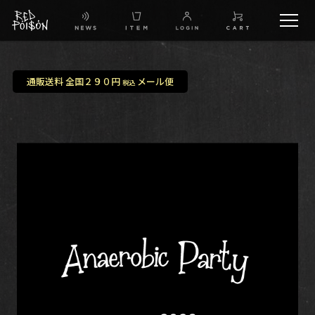
schedule
通販送料 全国２９０円
メール便
税込
TW
IG
FB
BG