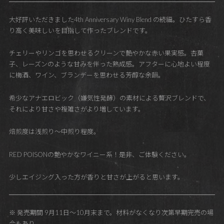
大好評いただきました4th Anniversary Winy Blend の続編。ひたすら香
り高く美味しいを目指して作ったブレンドです。
チェリーやリンゴを思わせるクリーンで艶やかな赤い果実感。杏菓
子、レーズンのような甘みを伴った熟成感。アフターに心地よい程度
に梅酒、ワイン、ブランデーを思わせる芳醇な余韻。
希少なアナエロビック（嫌気性発酵）の素材による贅沢ブレンドで、
それにより甘さや複雑さがより増しています。
焙煎度は浅煎り～中煎り程度。
RED POISONの艶やかなワイニー系！是非、ご体験ください。
少しエイジング入った方が香りと甘さが上がると思います。
※ 発売期間 9月11日～10月末まで。材料がなくなり次第早期完売の場
合もあり。