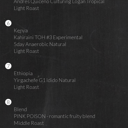
Andres Quiceno Culturing Logan Tropical
Light Roast
Kenya
Kahiraini TOH #3 Experimental
5day Anaerobic Natural
Light Roast
Ethiopia
Yirgachefe G1 Idido Natural
Light Roast
Blend
PINK POISON - romantic fruity blend
Middle Roast