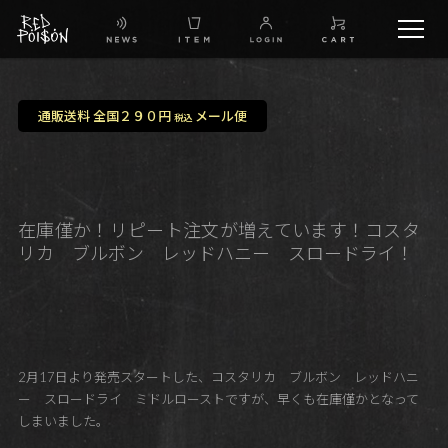
schedule
通販送料 全国２９０円
メール便
税込
TW
IG
在庫僅か！リピート注文が増えています！コスタ
リカ ブルボン レッドハニー スロードライ！
FB
BG
2月17日より発売スタートした、コスタリカ ブルボン レッドハニ
ー スロードライ ミドルローストですが、早くも在庫僅かとなって
しまいました。