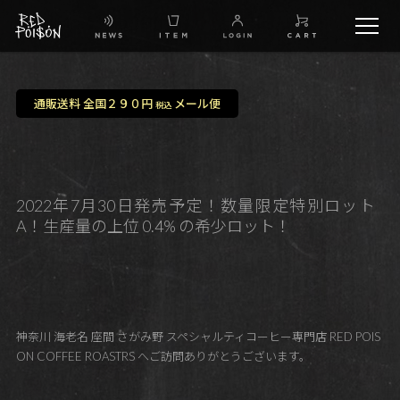
schedule
通販送料 全国２９０円
メール便
税込
TW
IG
2022年7月30日発売予定！数量限定特別ロット
A！生産量の上位 0.4% の希少ロット！
FB
BG
神奈川 海老名 座間 さがみ野 スペシャルティコーヒー専門店 RED POIS
ON COFFEE ROASTRS へご訪問ありがとうございます。