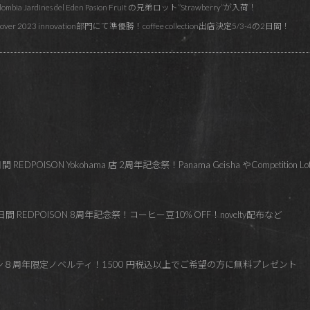
Jardines del Eden Pasion Fruit の兄弟ロット”Strawberry”が入荷！
 discover 2023 innovation部門にて準優勝！coffee collection出店決定5/3-4の2日間！
OISON Yokohama 店 2周年記念祭！Panama Geisha やCompetition Lo
 REDPOISON 8周年記念祭！コーヒー豆10% OFF！novelty配布など
ズン８周年限定ノベルティ！1500 円税込以上でご希望の方に無料プレゼント