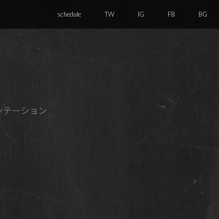
schedule
TW
IG
FB
BG
メンテーション