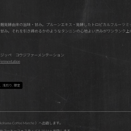
。麹発酵由来の旨味・甘み。プルーンエキス・発酵したトロピカルフルーツミ
な甘み。それを引き締めるかのようなタンニンの心地よい渋みがワンランク上
ジッペ コウジファーメンテーション
Fermentation
ア
,
浅煎り
,
限定
hama Coffee Marche ）へ出店します。
なかコーヒーフェスティバル2024へ出店します。