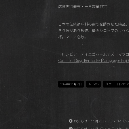
店頭先行発売・一日数量限定
日本の伝統調味料の麹で発酵させた絶品
きり感があり複雑。梅酒シロップのよう
杯。マニア必飲。
コロンビア デイエゴバームデズ マラゴ
Colombia Diego Bermudez Maragogype Koji 
2024年11月7日
NEWS
タグ:
コロンビ
お知らせ！11月2日・3日 YCM（ Yoko
お知らせ！11月9日・10日ひたち