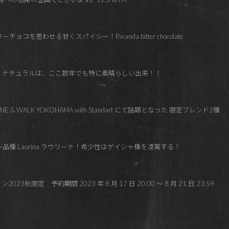
コを思わせる甘くスパイシー！Rwanda bitter chocolate
ド・ナチュラルは、ここ数年でも特に素晴らしい出来！！
E & WALK YOKOHAMA with Standart にて話題となった 限定ブレンド2種
品種 Laurina ラウリーナ！希少性はゲイシャ種を凌駕する！
限定 予約期間 2023 年 8 月 17 日 20:00 ～ 8 月 21 日 23:59