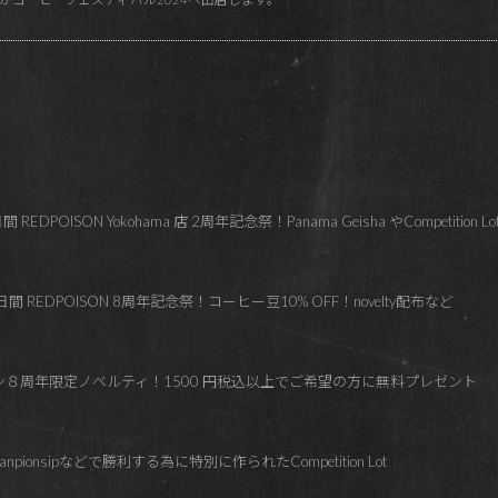
OISON Yokohama 店 2周年記念祭！Panama Geisha やCompetition Lo
 REDPOISON 8周年記念祭！コーヒー豆10% OFF！novelty配布など
ズン８周年限定ノベルティ！1500 円税込以上でご希望の方に無料プレゼント
hanpionsipなどで勝利する為に特別に作られたCompetition Lot