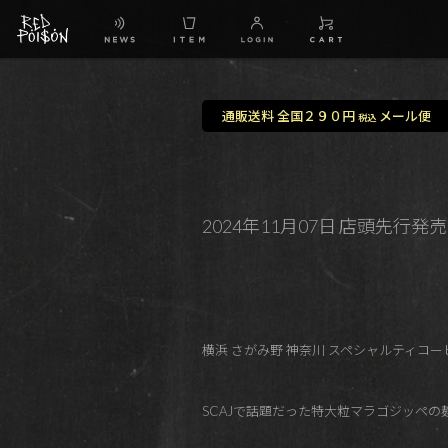
通販送料 全国２９０円
メール便
税込
2024年11月07日 店頭先
横浜 さがみ野 神奈川 スペシャルティコーヒ
SCAJで話題だった特大粒マラゴジッペの