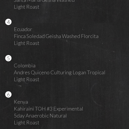
Light Roast
Ecuador
Finca Soledad Geisha Washed Florcita
Light Roast
Colombia
Andres Quiceno Culturing Logan Tropical
Light Roast
Kenya
Kahiraini TOH #3 Experimental
5day Anaerobic Natural
Light Roast