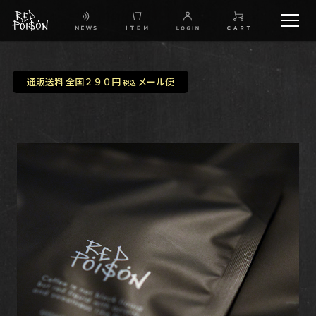
schedule
通販送料 全国２９０円
メール便
税込
TW
IG
FB
BG