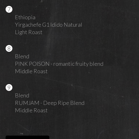
Ethiopia
Yirgachefe G1 Idido Natural
Light Roast
Blend
PINK POISON - romantic fruity blend
Middle Roast
Blend
RUMJAM - Deep Ripe Blend
Middle Roast