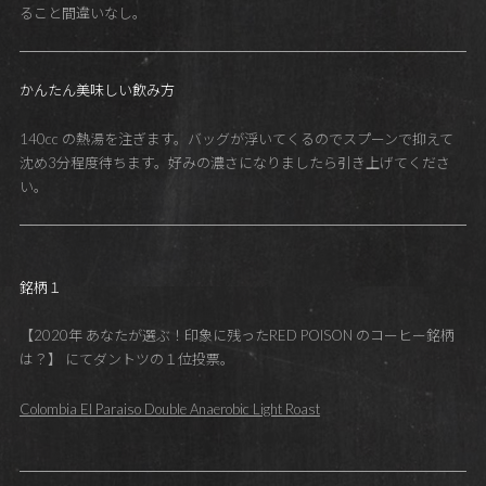
ること間違いなし。
かんたん美味しい飲み方
140cc の熱湯を注ぎます。バッグが浮いてくるのでスプーンで抑えて
沈め3分程度待ちます。好みの濃さになりましたら引き上げてくださ
い。
銘柄１
【2020年 あなたが選ぶ！印象に残ったRED POISON のコーヒー銘柄
は？】 にてダントツの１位投票。
Colombia El Paraiso Double Anaerobic Light Roast