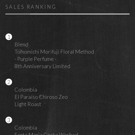
SALES RANKING
Blend
Tomomichi Morifuji Floral Method
- Purple Perfume -
8th Anniversary Limited
Colombia
El Paraíso Chiroso Zeo
Light Roast
Colombia
Santa Maria Gesha Washed