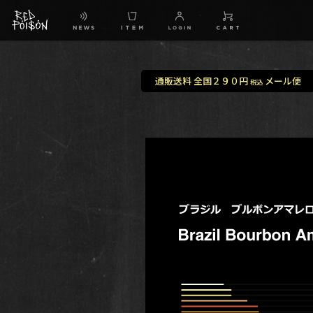
通販送料 全国２９０円
メール便
税込