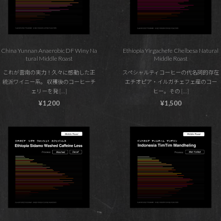
China Yunnan Anaerobic DF Winy Na
Ethiopia Yirgachefe Chelbesa Natural
tural Middle Roast
Middle Roast
これが雲南の実力！久々に感動した正
スペシャルティコーヒーの代名詞的存在
統派ワイニー系。 収穫後のコーヒーチ
エチオピア・イルガチェフェ産のコー
ェリーを発 […]
ヒー。その […]
¥1,200
¥1,500