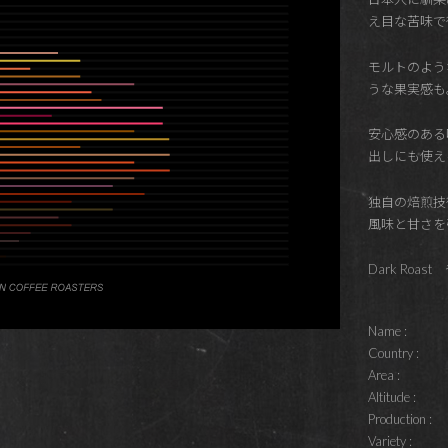
え目な苦味で
モルトのよう
うな果実感も
安心感のある
出しにも使え
独自の焙煎技
風味と甘さを
Dark Roa
Name :
Country :
Area :
Altitude :
Production :
Variety :