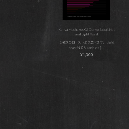
Kenya Machakos Ol Donyo Sabuk Nat
ural Light Roast
２種類のローストより選べます。 Light
Roast 浅煎り Middle R […]
¥1,300