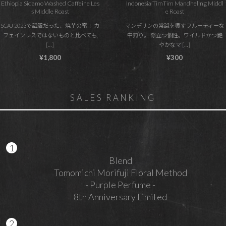
Ethiopia Sidamo Washed Caffeine Les
Indonesia TimTim Mandheling Middl
s Middle Roast
e Roast
SCAJ 2023で話題だった、焼芋の蜜！ カ
マンデリンの常識を覆すフルーティーな
フェインレスではないものと比べても
中煎り。 際立つ個性。ワイルドかつ艶
[…]
やかなマ […]
¥1,800
¥300
SALES RANKING
Blend
Tomomichi Morifuji Floral Method
- Purple Perfume -
8th Anniversary Limited