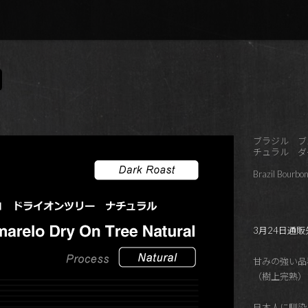
ブラジル ブ
チュラル ダ
Brazil Bourbo
3月24日通
甘みの強い品
（樹上完熟）
日本人に馴染