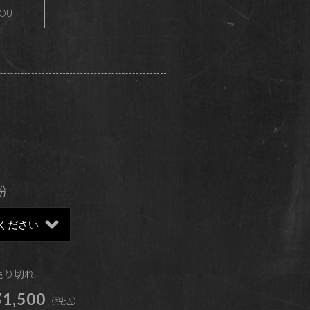
 OUT
粉
 売り切れ
1,500
（税込）