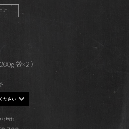
 OUT
200g 袋×2 ）
粉
 売り切れ