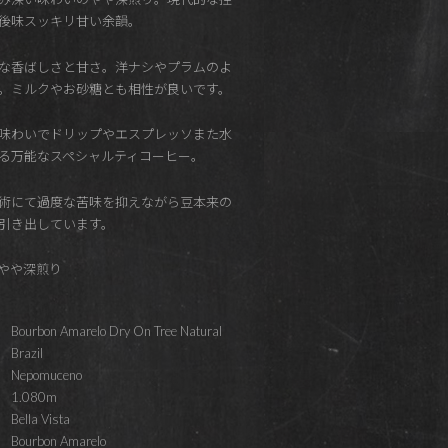
後味スッキリ甘い余韻。
な香ばしさと甘さ。洋ナシやプラムのよ
。ミルクやお砂糖とも相性が良いです。
味わいでドリップやエスプレッソまた水
る万能なスペシャルティコーヒー。
術にて過度な苦味を抑えながら豆本来の
引き出しています。
st やや深煎り
Bourbon Amarelo Dry On Tree Natural
Brazil
Nepomuceno
1.080m
Bella Vista
Bourbon Amarelo