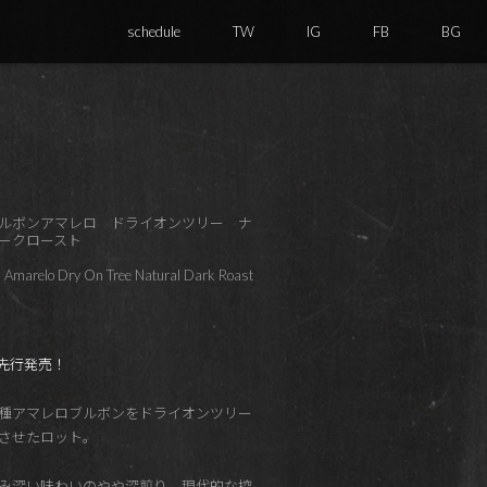
schedule
TW
IG
FB
BG
ルボンアマレロ ドライオンツリー ナ
ークロースト
n Amarelo Dry On Tree Natural Dark Roast
販先行発売！
種アマレロブルボンをドライオンツリー
させたロット。
み深い味わいのやや深煎り。現代的な控