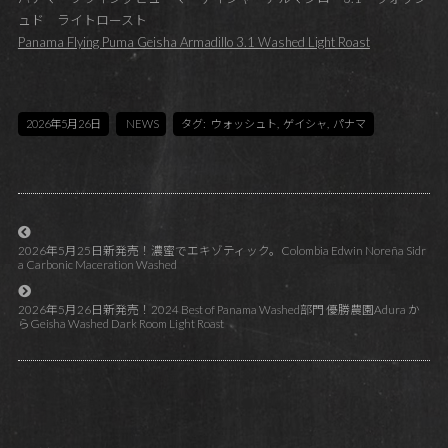
ュド ライトロースト
Panama Flying Puma Geisha Armadillo 3.1 Washed Light Roast
2026年5月26日
NEWS
タグ:
ウォッシュト
,
ゲイシャ
,
パナマ
2026年5月25日新発売！濃蜜でエキゾティック。Colombia Edwin Noreña Sidr
a Carbonic Maceration Washed
2026年5月26日新発売！2024 Best of Panama Washed部門 優勝農園Adura か
らGeisha Washed Dark Room Light Roast