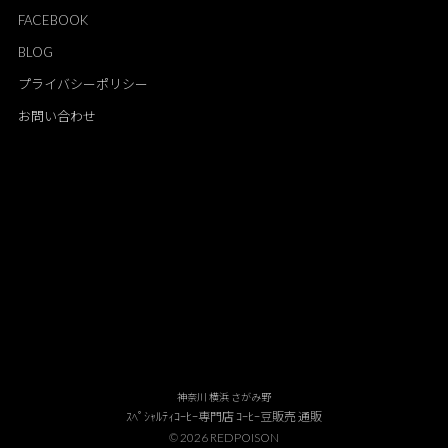
FACEBOOK
BLOG
プライバシーポリシー
お問い合わせ
神奈川 横浜 さがみ野
ｽﾍﾟｼｬﾙﾃｨｺｰﾋｰ専門店 ｺｰﾋｰ豆販売 通販
© 2026 REDPOISON