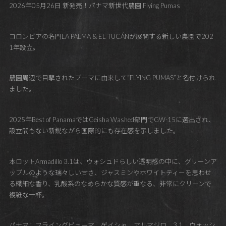
2026年05月26日 新発売！パナマ新世代農園 Flying Pumas
コロンビアの名門LA PALMA & EL TUCÁNが展開する新しい農園で202
1年設立。
農園周辺で目撃されたプーマに由来して“FLYING PUMAS”と名付けられ
ました。
2025年Best of PanamaではGeisha Washed部門でGW-15に選出され、
設立間もない新鋭ながら国際的にも存在感を示しました。
本ロットArmadillo 3.1は、ウォシュドらしい透明感の中に、グリーンア
ップルのような瑞々しい甘さ、ジャスミンやホワイトティーを思わせ
る繊細な香り、乳酸系のなめらかな質感が重なる、非常にクリーンで
複雑な一杯。
パナマ フライングピューマ ゲイシャ アルマジロ 3.1 ウォッシ