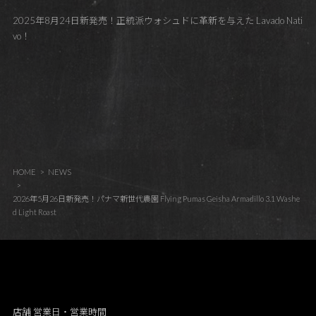
2025年8月24日新発売！正統派ウォシュドに革新を与えた Lavado Nati
vo！
HOME
NEWS
2026年5月26日新発売！パナマ新世代農園 Flying Pumas Geisha Armadillo 3.1 Washe
d Light Roast
店舗 営業日・営業時間