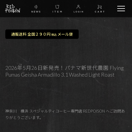
schedule
通販送料 全国２９０円
メール便
税込
TW
IG
2026年5月26日新発売！パナマ新世代農園 Flying
Pumas Geisha Armadillo 3.1 Washed Light Roast
FB
BG
神奈川 横浜 スペシャルティコーヒー専門店 REDPOISON へご訪問あ
りがとうございます。