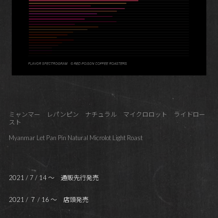
ミャンマー レパンピン ナチュラル マイクロロット ライトロー
スト
Myanmar Let Pan Pin Natural Microlot Light Roast
2021 / 7 / 14 ～ 通販先行発売
2021 / ７ / 16 ～ 店頭発売