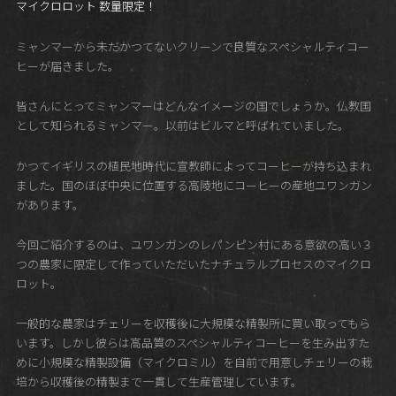
マイクロロット 数量限定！
ミャンマーから未だかつてないクリーンで良質なスペシャルティコー
ヒーが届きました。
皆さんにとってミャンマーはどんなイメージの国でしょうか。仏教国
として知られるミャンマー。以前はビルマと呼ばれていました。
かつてイギリスの植民地時代に宣教師によってコーヒーが持ち込まれ
ました。国のほぼ中央に位置する高陵地にコーヒーの産地ユワンガン
があります。
今回ご紹介するのは、ユワンガンのレパンピン村にある意欲の高い３
つの農家に限定して作っていただいたナチュラルプロセスのマイクロ
ロット。
一般的な農家はチェリーを収穫後に大規模な精製所に買い取ってもら
います。しかし彼らは高品質のスペシャルティコーヒーを生み出すた
めに小規模な精製設備（マイクロミル）を自前で用意しチェリーの栽
培から収穫後の精製まで一貫して生産管理しています。