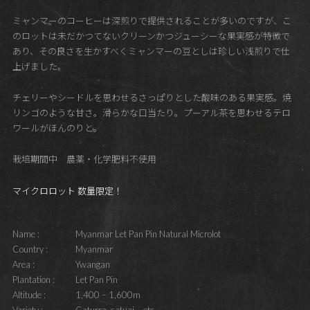
ミャンマーのコーヒーは深煎りで提供されることが多いのですが、こ
のロットは未だかつてないクリーンかつジューシーな果実感が特徴で
あり、その良さを生かすべくミャンマーの豆としは珍しい浅煎りで仕
上げました。
チェリーやシードルを思わせるさっぱりとした酸味のある果実感。焼
リンゴのような甘さ。滑らかな口当たり。プーアル茶を思わせるテロ
ワールがほんのりと。
栽培期間中 農薬・化学肥料不使用
マイクロロット 数量限定！
Name :
Myanmar Let Pan Pin Natural Microlot
Country :
Myanmar
Area :
Ywangan
Plantation :
Let Pan Pin
Altitude :
1,400 – 1,600m
Variety :
Caturra, catuai、etc