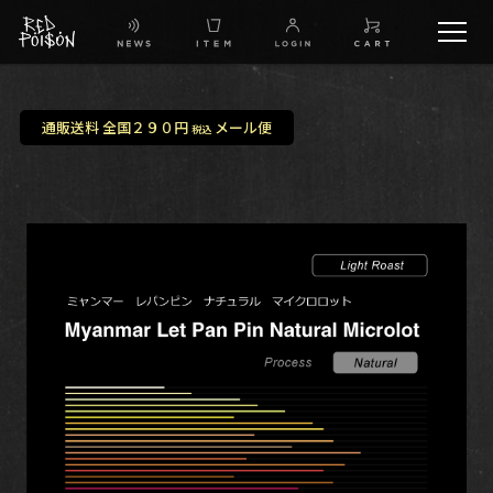
schedule
通販送料 全国２９０円
メール便
税込
TW
IG
FB
BG