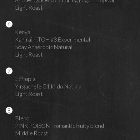
Andres Quiceno Culturing Logan Tropical
Light Roast
Kenya
Kahiraini TOH #3 Experimental
5day Anaerobic Natural
Light Roast
Ethiopia
Yirgachefe G1 Idido Natural
Light Roast
Blend
PINK POISON - romantic fruity blend
Middle Roast