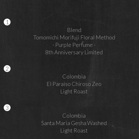
Blend
Tomomichi Morifuji Floral Method
- Purple Perfume -
8th Anniversary Limited
Colombia
El Paraíso Chiroso Zeo
Light Roast
Colombia
Santa Maria Gesha Washed
Light Roast