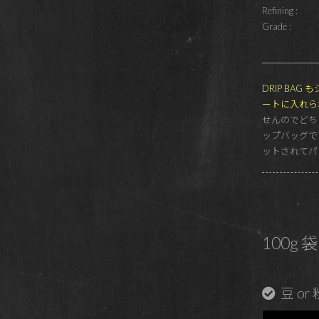
Refining :
Grade :
DRIP BA
ートに入れら
せんのでどち
ップバッグで
ットされてパ
100g 袋
豆 or 