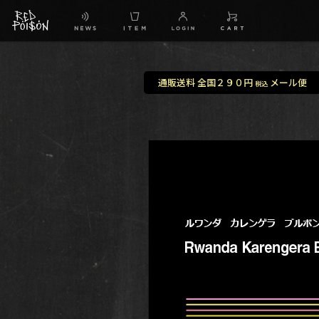
通販送料 全国２９０円
メール便
税込