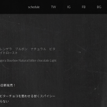
schedule
TW
IG
FB
BG
レンゲラ ブルボン ナチュラル ビタ
イトロースト
era Bourbon Natural bitter chocolate Light
15日新発売！
ビターチョコを思わせる甘くスパイシー
らない