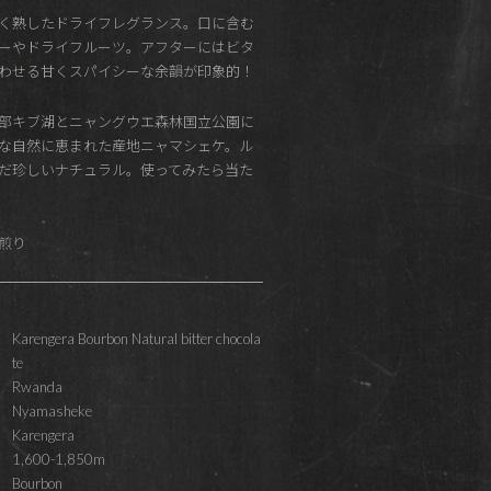
く熟したドライフレグランス。口に含む
ーやドライフルーツ。アフターにはビタ
わせる甘くスパイシーな余韻が印象的！
部キブ湖とニャングウエ森林国立公園に
な自然に恵まれた産地ニャマシェケ。ル
だ珍しいナチュラル。使ってみたら当た
 浅煎り
Karengera Bourbon Natural bitter chocola
te
Rwanda
Nyamasheke
Karengera
1,600-1,850m
Bourbon