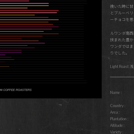
挽いた時に甘
とブルーベリ
ーチョコを思
ルワンダ南西
挟まれた豊か
ワンダではま
りでした。
Light Roast
Name :
Country :
Area :
Plantation :
Altitude :
Variety :