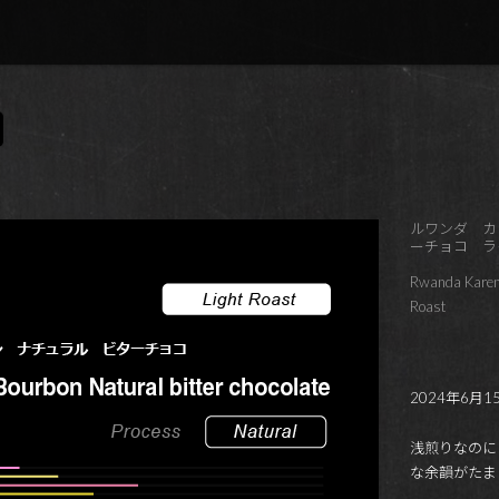
ルワンダ カ
ーチョコ ラ
Rwanda Kareng
Roast
2024年6月
浅煎りなのに
な余韻がたま