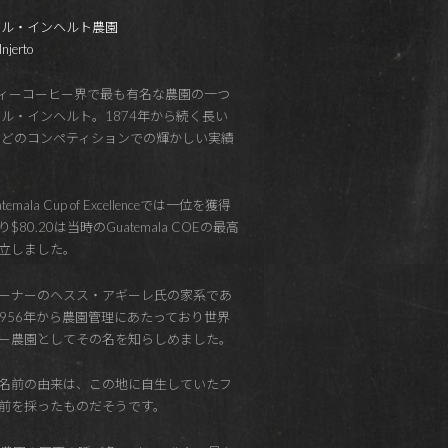
エル・インヘルト農園
njerto
ィーコーヒー界で最も有名な農園の一つ
エル・インヘルト。1874年から続く長い
などのコンペティションでの輝かしい実績
emala Cup of Excellenceでは一位を獲得
80.20は当時のGuatemala COEの最高
立しました。
ーナーのヘスス・アギーレ氏の家系であ
が1956年から農園管理にあたっており世界
ー農園としてその名を知らしめました。
名前の由来は、この地に自生していたフ
前を採ったものだそうです。