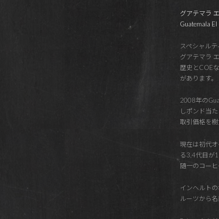
グアテマラ 
Guatemala El I
スペシャルテ
グアテマラ 
歴史とCOE
があります。
2008年のGuat
しポンド当たり$
取引価格を樹
現在は初代オ
る3,4代目
随一のコーヒ
インヘルトの
ルーツから名