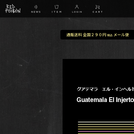
通販送料 全国２９０円
メール便
税込