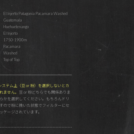
El Injerto Patagonia Pacamara Washed
Guatemala
Huehuetenango
El Injerto
1750-1900m
Pacamara
Washed
Top of Top
G もシステム上（豆 or 粉）を選択しないとカ
れません。
豆 or 粉どちらでも関係ありま
らかを選択してください。もちろんドリ
すので粉に挽いた状態でフィルターにセ
ッケージされています。