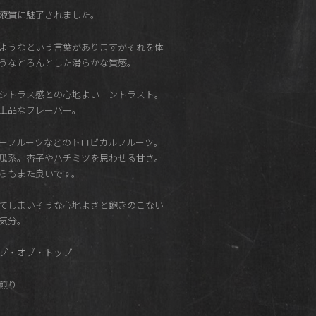
液質に魅了されました。
ようなという言葉がありますがそれを体
うなとろんとした滑らかな質感。
シトラス感との心地よいコントラスト。
上品なフレーバー。
ーフルーツなどのトロピカルフルーツ。
瓜系。杏子やハチミツを思わせる甘さ。
らもまた良いです。
てしまいそうな心地よさと飽きのこない
気分。
プ・オブ・トップ
 浅煎り