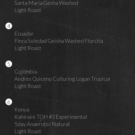
Santa Maria Gesha Washed
Light Roast
Ecuador
Finca Soledad Geisha Washed Florcita
Light Roast
Colombia
Andres Quiceno Culturing Logan Tropical
Light Roast
Kenya
Kahiraini TOH #3 Experimental
5day Anaerobic Natural
Light Roast