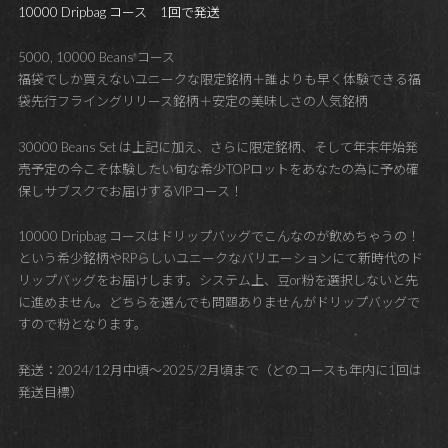
10000 Dripbag コース 1回で発送
5000, 10000 Beans コース
福袋でしか買えないユニークな限定銘柄＋誰よりも早く体験できる福
袋先行フライングリリース銘柄＋安定の美味しさの人気銘柄
30000 Beans Set は上記に加え、さらに限定銘柄、そして年末年始発
売予定の今こそ体験したい旬な希少TOPロットをあなたの為に予め確
保しサブスクでお届けするVIPコース！
10000 Dripbag コースはドリップバッグでこんなのが飲めちゃうの！
という希少銘柄やRPらしいユニークなバリエーションにて新時代のド
リップバッグをお届けします。システム上、豆or粉を選択しないと先
に進めません。どちらを選んでも問題ありませんがドリップバッグで
すので粉となります。
発送：2024/12月中頃～2025/2月頃まで（どのコースも年内に1回は
発送目標）