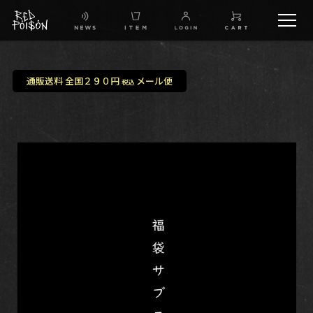
schedule
通販送料 全国２９０円
メール便
税込
TW
IG
FB
BG