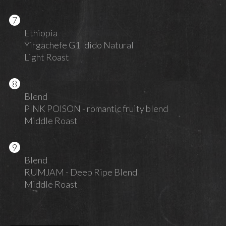
Ethiopia
Yirgachefe G1 Idido Natural
Light Roast
Blend
PINK POISON - romantic fruity blend
Middle Roast
Blend
RUMJAM - Deep Ripe Blend
Middle Roast