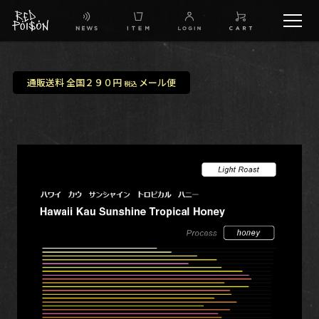
schedule
通販送料 全国２９０円
メール便
税込
TW
IG
FB
BG