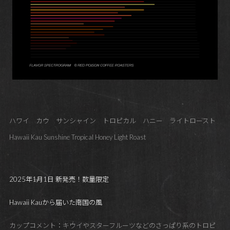
ハワイ カウ サンシャイン トロピカル ハニー ライトロースト
Hawaii Kau Sunshine Tropical Honey Light Roast
2025年1月1日 新発売！数量限定
Hawaii Kauから届いた南国の風
カップコメント：キウイやスターフルーツなどのさっぱり系のトロピ