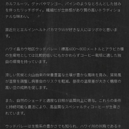
カルフルーツ。グァバやマンゴー、パインのようなとろんとした甘み
を伴ったリッチボディ。繊細だが立体感があり質の高いトラディショ
ナルな味わい。
直近だとエルインヘルトパカマラWが好きな人にはツボかと思いま
す。
ハワイ島カウ地区ウッドバレー：標高600～800メートルとアラビカ種
の生産地としては比較的低いにもかかわらずコーヒー栽培に適した独
自の環境を持っています。
涼しい気候と火山由来の栄養豊富な土壌が豊かな風味を育み、貿易風
が湿度を調整し病害虫のリスクを軽減。昼夜の温度差が大きく糖度の
高い豆の成熟を促します。
また、自然のシェードと適度な日照が品質向上に寄与。これらの条件
と持続可能な農法により、高品質なスペシャルティコーヒーが生産さ
れています。
ウッドバレーは生態系の豊かさでも知られ、ハワイ州の州鳥であるネ