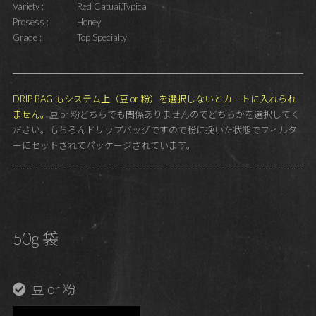
Variety :
Red Catuai,Typica
Prosess :
Honey
Grade :
Top Specialty
DRIP BAG もシステム上（豆 or 粉）を選択しないとカートに入れられ
ません。
豆 or 粉どちらでも関係ありませんのでどちらかを選択してく
ださい。もちろんドリップバッグですので粉に挽いた状態でフィルタ
ーにセットされてパッケージされています。
50g 袋
豆 or 粉