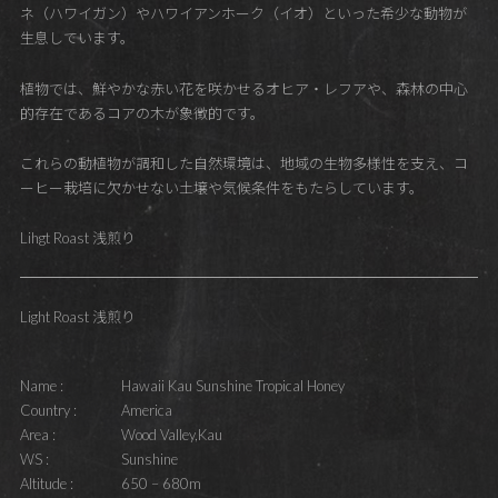
ネ（ハワイガン）やハワイアンホーク（イオ）といった希少な動物が
生息しています。
植物では、鮮やかな赤い花を咲かせるオヒア・レフアや、森林の中心
的存在であるコアの木が象徴的です。
これらの動植物が調和した自然環境は、地域の生物多様性を支え、コ
ーヒー栽培に欠かせない土壌や気候条件をもたらしています。
Lihgt Roast 浅煎り
Light Roast 浅煎り
Name :
Hawaii Kau Sunshine Tropical Honey
Country :
America
Area :
Wood Valley,Kau
WS :
Sunshine
Altitude :
650 – 680m