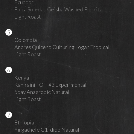
Ecuador
Finca Soledad Geisha Washed Florcita
Light Roast
Colombia
Andres Quiceno Culturing Logan Tropical
Light Roast
Kenya
Kahiraini TOH #3 Experimental
5day Anaerobic Natural
Light Roast
Ethiopia
Yirgachefe G1 Idido Natural