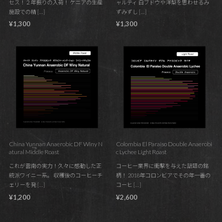
セス！２年振りの入荷！ ケニアの生産
ャルティ 白ブドウや洋梨を思わせるみ
施設での精 […]
ずみずし […]
¥1,300
¥1,300
China Yunnan Anaerobic DF Winy N
Colombia El Paraiso Double Anaerobi
atural Middle Roast
c Lychee Light Roast
これが雲南の実力！久々に感動した正
コーヒー業界に衝撃を与えた話題の銘
統派ワイニー系。 収穫後のコーヒーチ
柄！ 2018年コロンビアでその年一番の
ェリーを発 […]
コーヒ […]
¥1,200
¥2,600