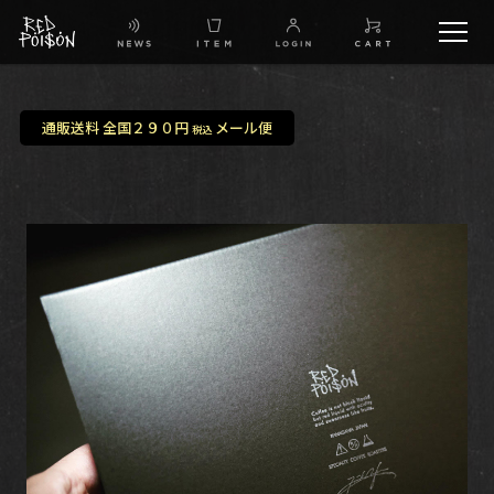
schedule
通販送料 全国２９０円
メール便
税込
TW
IG
FB
BG