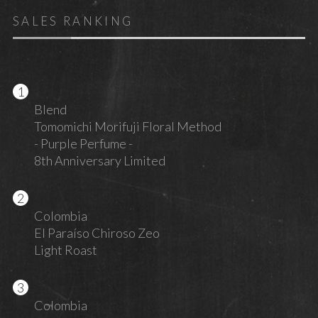
SALES RANKING
Blend
Tomomichi Morifuji Floral Method
- Purple Perfume -
8th Anniversary Limited
Colombia
El Paraíso Chiroso Zeo
Light Roast
Colombia