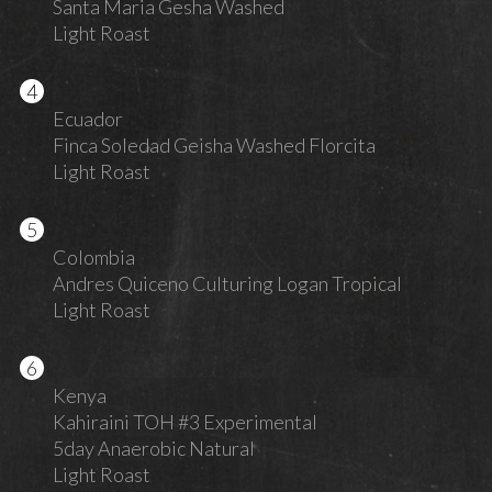
Santa Maria Gesha Washed
Light Roast
Ecuador
Finca Soledad Geisha Washed Florcita
Light Roast
Colombia
Andres Quiceno Culturing Logan Tropical
Light Roast
Kenya
Kahiraini TOH #3 Experimental
5day Anaerobic Natural
Light Roast