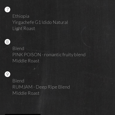
Ethiopia
Yirgachefe G1 Idido Natural
Light Roast
Blend
PINK POISON - romantic fruity blend
Middle Roast
Blend
RUMJAM - Deep Ripe Blend
Middle Roast