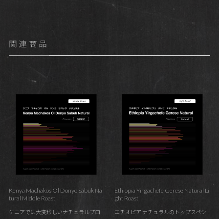
関連商品
Kenya Machakos Ol Donyo Sabuk Na
Ethiopia Yirgachefe Gerese Natural Li
tural Middle Roast
ght Roast
ケニアでは大変珍しいナチュラルプロ
エチオピア ナチュラルのトップスペシ