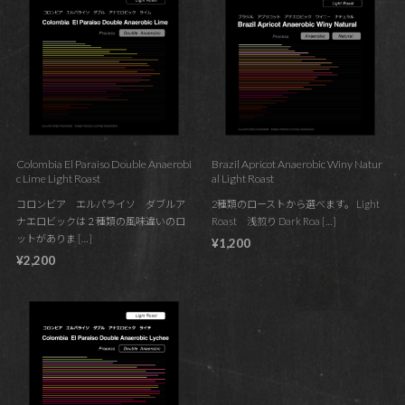
Colombia El Paraiso Double Anaerobi
Brazil Apricot Anaerobic Winy Natur
c Lime Light Roast
al Light Roast
コロンビア エルパライソ ダブルア
2種類のローストから選べます。 Light
ナエロビックは２種類の風味違いのロ
Roast 浅煎り Dark Roa […]
ットがありま […]
¥1,200
¥2,200