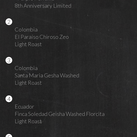
8th Anniversary Limited
Colombia
El Paraíso Chiroso Zeo
Light Roast
Colombia
Santa Maria Gesha Washed
Light Roast
Ecuador
Finca Soledad Geisha Washed Florcita
Light Roast