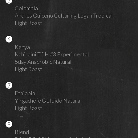
Colombia
Andres Quiceno Culturing Logan Tropical
Light Roast
Kenya
Kahiraini TOH #3 Experimental
5day Anaerobic Natural
Light Roast
Ethiopia
Yirgachefe G1 Idido Natural
Light Roast
Blend