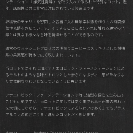
ンテーション（ 嫌気性発酵 ）を取り入れて作られた特殊なロット。近
年、話題性と共に非常に注目されている製造法です。
収穫後のチェリーを密閉した容器に入れ無酸素状態を作り４８時間嫌
気性発酵をさせています。そうすることにより外気に触れる通常の発
酵とは異なる様々な香味を発達せることができるのです。
通常のウォッシュトプロセスの浅煎りコーヒーはスッキリとした柑橘
系の果実感が特徴で広く親しまれています。
当ロットではそれに加えアナエロビック・ファーメンテーションによ
るモルトのような香味とトロンとした滑らかなボディー感が重なりよ
り立体的な味わいとなっているように思います。
アナエロビック・ファーメンテーションは時に強烈な個性を生み出す
ことも可能ですが、当ロットに関してはあくまでも素材由来の味わい
を大切にしながら、アナエロビックによる味わいはあくまでもプラス
アルファの範囲にうまく纏めたロットだと思います。
Name :
Honduras Oro Verde Anaerobic Washed