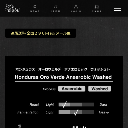
schedule
通販送料 全国２９０円
メール便
税込
TW
IG
FB
BG