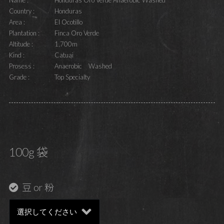
Country :
Honduras
Area :
El Ocotillo
Plantation :
Finca Oro Verde
Altitude :
1,700m
Kind :
Catuai
Prosess :
Anaerobic Washed
Grade :
Top Specialty
100g 袋
豆 or 粉