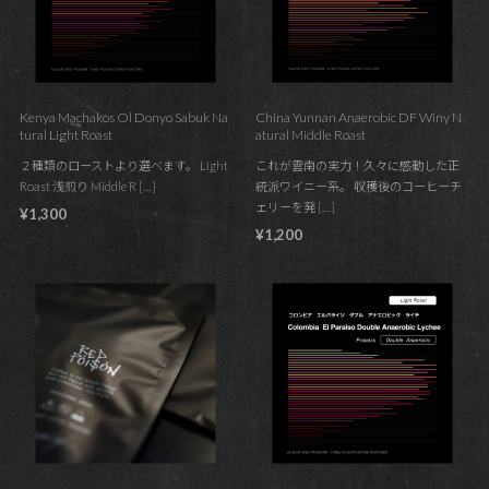
Kenya Machakos Ol Donyo Sabuk Na
China Yunnan Anaerobic DF Winy N
tural Light Roast
atural Middle Roast
２種類のローストより選べます。 Light
これが雲南の実力！久々に感動した正
Roast 浅煎り Middle R […]
統派ワイニー系。 収穫後のコーヒーチ
ェリーを発 […]
¥1,300
¥1,200