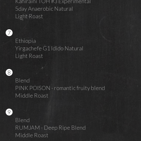
Kahiraini TOH #3 Experimental
5day Anaerobic Natural
Light Roast
Ethiopia
Yirgachefe G1 Idido Natural
Light Roast
Blend
PINK POISON - romantic fruity blend
Middle Roast
Blend
RUMJAM - Deep Ripe Blend
Middle Roast