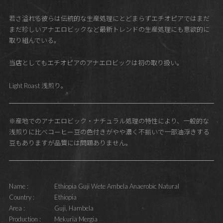
若さ溢れる彼らは伝統的な生産処理にとどまらずエチオピアではまだ
まだ珍しいアナエロビックなど最新トレンドの生産処理にも意欲的に
取り組んでいる。
当店としてもエチオピアのアナエロビックは初の取り扱い。
Light Roast 浅煎り。
※産地でのアナエロビック・ナチュラル処理の特性により、一般的な
浅煎りに比べコーヒー豆の色付きがやや濃く不揃いで一部油浮きする
豆もありますが品質には問題ありません。
Name :
Ethiopia Guji Wete Ambela Anaerobic Natural
Country :
Ethiopia
Area :
Guji, Hambela
Production :
Mekuria Mergia