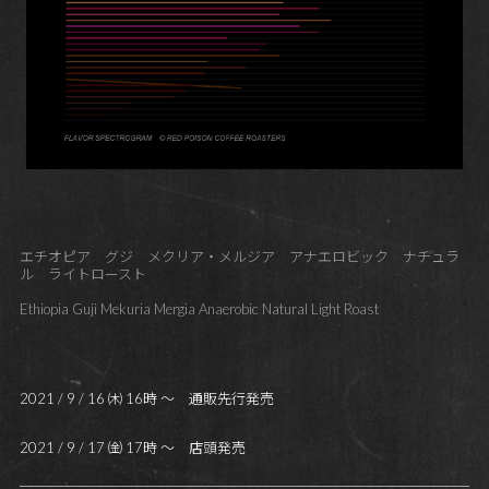
エチオピア グジ メクリア・メルジア アナエロビック ナチュラ
ル ライトロースト
Ethiopia Guji Mekuria Mergia Anaerobic Natural Light Roast
2021 / 9 / 16 ㈭ 16時 ～ 通販先行発売
2021 / 9 / 17 ㈮ 17時 ～ 店頭発売