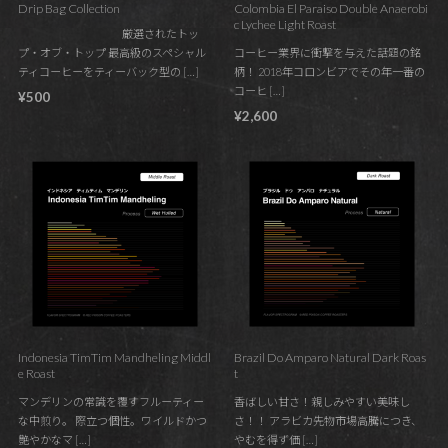
Drip Bag Collection
Colombia El Paraiso Double Anaerobi
c Lychee Light Roast
厳選されたトッ
プ・オブ・トップ 最高級のスペシャル
コーヒー業界に衝撃を与えた話題の銘
ティコーヒーをティーバック型の […]
柄！ 2018年コロンビアでその年一番の
コーヒ […]
¥500
¥2,600
Indonesia TimTim Mandheling Middl
Brazil Do Amparo Natural Dark Roas
e Roast
t
マンデリンの常識を覆すフルーティー
香ばしい甘さ！親しみやすい美味し
な中煎り。 際立つ個性。ワイルドかつ
さ！！ アラビカ先物市場高騰につき、
艶やかなマ […]
やむを得ず価 […]