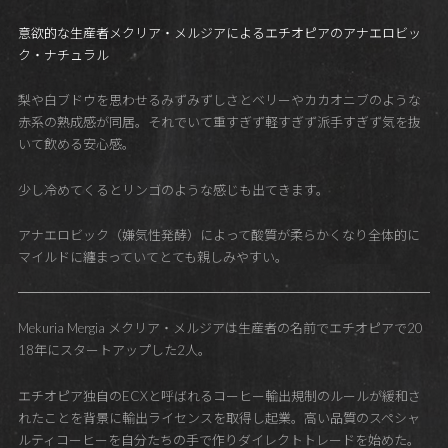
意欲的な生産者メクリア・メルジアによるエチオピアのアナエロビッ
ク・ナチュラル
梨や白ブドウを思わせるみずみずしさとベリーやカカオニブのような
赤系の熟成感が同居。それでいて重すぎず軽すぎず派手すぎず気を抜
いて飲める安心感。
少し冷めてくるとリンゴのような感じも出てきます。
アナエロビック（嫌気性発酵）によって酸質が柔らかくなり全体的に
マイルドに纏まっていてとても親しみやすい。
Mekuria Mergia メクリア・メルジアは生産者の名前でエチオピアで20
18年にスタートアップした2人。
エチオピア独自のECXと呼ばれるコーヒー輸出規制のルールが緩和さ
れたことを背景に輸出ライセンスを取得し起業。高い品質のスペシャ
ルティコーヒーを自分たちの手で作りダイレクトトレードを始めた。