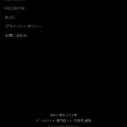
FACEBOOK
BLOG
プライバシーポリシー
お問い合わせ
神奈川 横浜 さがみ野
ｽﾍﾟｼｬﾙﾃｨｺｰﾋｰ専門店 ｺｰﾋｰ豆販売 通販
© 2026 REDPOISON