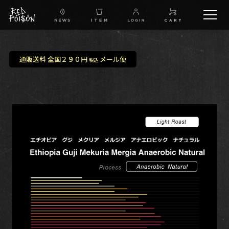
schedule
通販送料 全国２９０円
メール便
税込
TW
IG
FB
BG