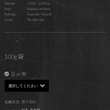
Altitude :
1,950 – 2,000m
Kind :
Ethiopia Heirloom
Refining :
Anaerobic Natural
Grade :
Top Specialty
100g 袋
豆 or 粉
在庫状況 : 売り切れ