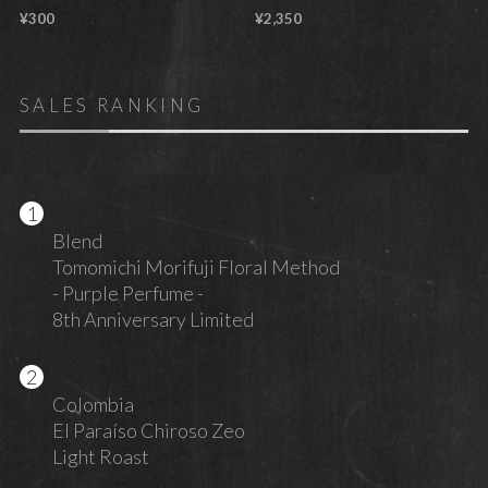
¥300
¥2,350
SALES RANKING
Blend
Tomomichi Morifuji Floral Method
- Purple Perfume -
8th Anniversary Limited
Colombia
El Paraíso Chiroso Zeo
Light Roast