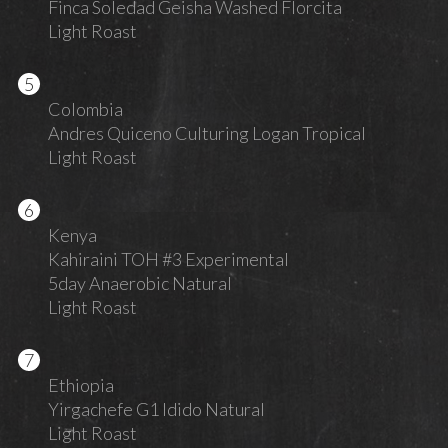
Finca Soledad Geisha Washed Florcita
Light Roast
Colombia
Andres Quiceno Culturing Logan Tropical
Light Roast
Kenya
Kahiraini TOH #3 Experimental
5day Anaerobic Natural
Light Roast
Ethiopia
Yirgachefe G1 Idido Natural
Light Roast