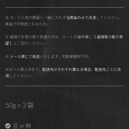
※ カートに他の商品と一緒に入れず
当商品のみで決済
してください。
単品での発送となるため。
※ 店頭でお受け取り希望の方は、カートの備考欄に【
店頭受け取り希
望
】とご記入ください。
※
メール便にて発送
いたします。宅配便選択不可。
※お一人様２点まで。
配送先がそれぞれ異なる場合、配送先ごとに決
済
してください。
50g × 3 袋
豆 or 粉