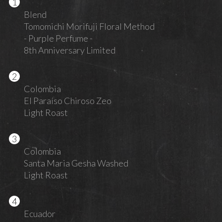
Blend
Tomomichi Morifuji Floral Method
- Purple Perfume -
8th Anniversary Limited
Colombia
El Paraíso Chiroso Zeo
Light Roast
Colombia
Santa Maria Gesha Washed
Light Roast
Ecuador