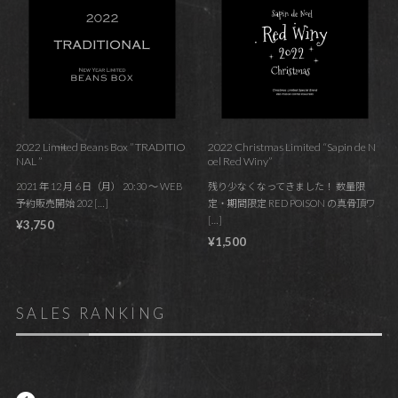
2022 Limited Beans Box ” TRADITIO
2022 Christmas Limited “Sapin de N
NAL ”
oel Red Winy”
2021 年 12 月 6 日（月） 20:30 ～ WEB
残り少なくなってきました！ 数量限
予約販売開始 202 […]
定・期間限定 RED POISON の真骨頂ワ
[…]
¥3,750
¥1,500
SALES RANKING