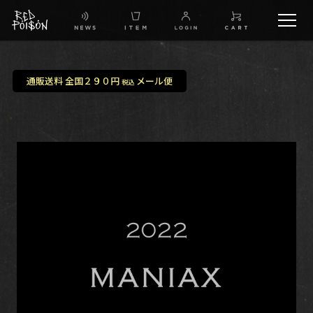
schedule
通販送料 全国２９０円
メール便
税込
TW
IG
FB
BG