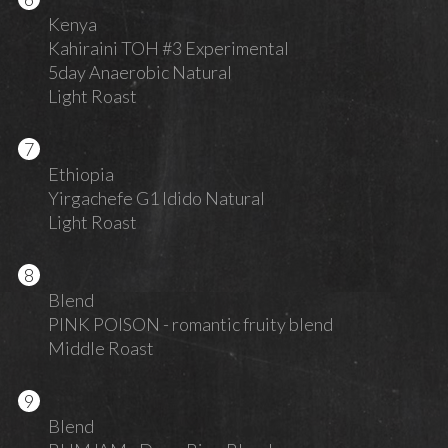
Kenya
Kahiraini TOH #3 Experimental
5day Anaerobic Natural
Light Roast
Ethiopia
Yirgachefe G1 Idido Natural
Light Roast
Blend
PINK POISON - romantic fruity blend
Middle Roast
Blend