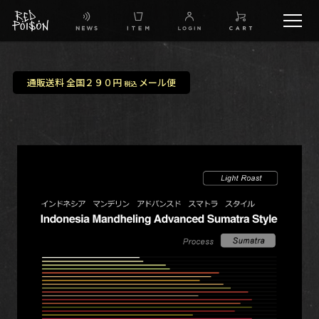
schedule
通販送料 全国２９０円
メール便
税込
TW
IG
FB
BG