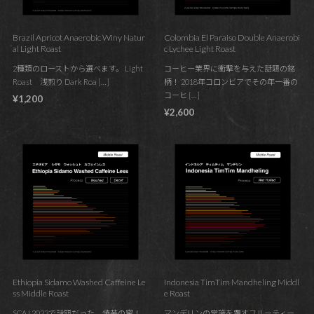
Brazil Apricot Anaerobic Winy Natur
Colombia El Paraiso Double Anaerobi
al Light Roast
c Lychee Light Roast
2種類のローストから選べます。 Light
コーヒー業界に衝撃を与えた話題の銘
Roast 浅煎り Dark Roa […]
柄！ 2018年コロンビアでその年一番の
コーヒ […]
¥1,200
¥2,600
Ethiopia Sidamo Washed Caffeine Le
Indonesia TimTim Mandheling Middl
ss Middle Roast
e Roast
SCAJ 2023で話題だった、焼芋の蜜！
マンデリンの常識を覆すフルーティー