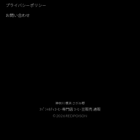
プライバシーポリシー
お問い合わせ
神奈川 横浜 さがみ野
ｽﾍﾟｼｬﾙﾃｨｺｰﾋｰ専門店 ｺｰﾋｰ豆販売 通販
© 2026 REDPOISON