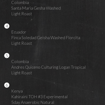
Colombia
Santa Maria Gesha Washed
Light Roast
Ecuador
Finca Soledad Geisha Washed Florcita
Light Roast
Colombia
Andres Quiceno Culturing Logan Tropical
Light Roast
Kenya
Kahiraini TOH #3 Experimental
5day Anaerobic Natural