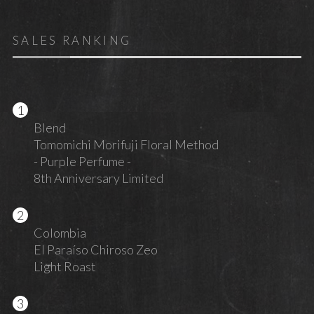
SALES RANKING
Blend
Tomomichi Morifuji Floral Method
- Purple Perfume -
8th Anniversary Limited
Colombia
El Paraíso Chiroso Zeo
Light Roast