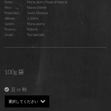
Name :
Maracaturra Tropical Natural
Area :
Nuevo Oriente
Production :
Santa Filomena
Altitude :
1,200m
Variety :
Maracaturra
Prosess :
Natural
Grade :
Top Specialty
100g 袋
豆 or 粉