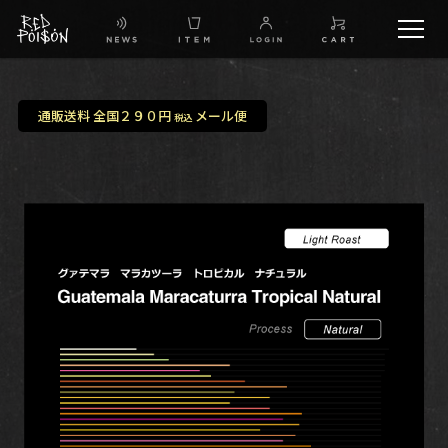
schedule
通販送料 全国２９０円
メール便
税込
TW
IG
FB
BG