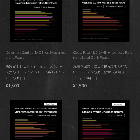
Colombia Santuario Citrus Sweetness
Costa Rica M.G 144h Anaerobic Raisi
Light Roast
ns Natural Dark Roast
新感覚！レモンティー＆レーズン。今
浅煎り派の人にこそ飲んでもらいた
人気のコロンビア シトラス系 レモンテ
い！レーズンのような甘い深煎りコー
ィーのよ […]
ヒー。 10月 […]
¥1,500
¥1,500