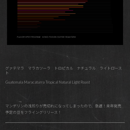
グァテマラ マラカツーラ トロピカル ナチュラル ライトロース
ト
Guatemala Maracaturra Tropical Natural Light Roast
マンデリンの浅煎りが売切れになってしまったので、急遽！来年発売
予定の豆をフライングリリース！