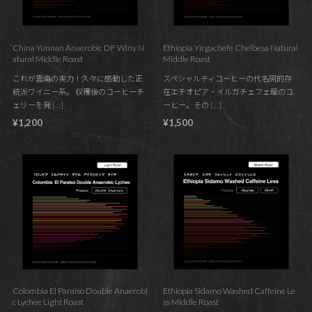
China Yunnan Anaerobic DF Winy N
Ethiopia Yirgachefe Chelbesa Natural
atural Middle Roast
Middle Roast
これが雲南の実力！久々に感動した正
スペシャルティコーヒーの代名詞的存
統派ワイニー系。 収穫後のコーヒーチ
在エチオピア・イルガチェフェ産のコ
ェリーを発 […]
ーヒー。その […]
¥1,200
¥1,500
Colombia El Paraiso Double Anaerobi
Ethiopia Sidamo Washed Caffeine Le
c Lychee Light Roast
ss Middle Roast