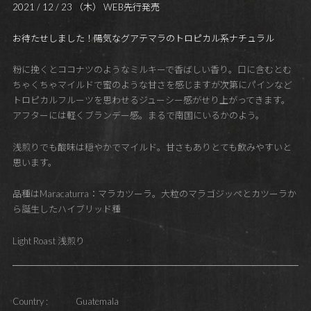
2021 / 12 / 23 （木） WEB先行発売
お待たせしました！陽気なグアテマラのトロピカル系ナチュラル
粉に挽くとココナツのようなミルキーで香ばしい香り。口に含むとむ
ちゃくちゃマイルドで蜜のような甘さを感じますが次第にパインなど
トロピカルフルーツを思わせるジューシー感がせり上がってきます。
アフターには軽くブランデー感。まるで南国にいるかのよう。
浅煎りでも酸味は穏やかでマイルド。甘さもありとても飲みやすいと
思います。
品種はMaracaturra：マラカツーラ。大粒のマラゴジッペとカツーラか
ら誕生したハイブリッド種
Light Roast 浅煎り
Country :
Guatemala