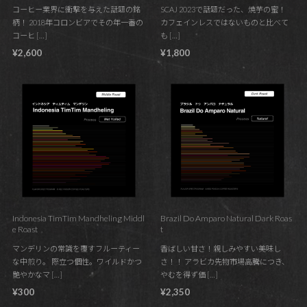
コーヒー業界に衝撃を与えた話題の銘
SCAJ 2023で話題だった、焼芋の蜜！
柄！ 2018年コロンビアでその年一番の
カフェインレスではないものと比べて
コーヒ […]
も […]
¥2,600
¥1,800
Indonesia TimTim Mandheling Middl
Brazil Do Amparo Natural Dark Roas
e Roast
t
マンデリンの常識を覆すフルーティー
香ばしい甘さ！親しみやすい美味し
な中煎り。 際立つ個性。ワイルドかつ
さ！！ アラビカ先物市場高騰につき、
艶やかなマ […]
やむを得ず価 […]
¥300
¥2,350