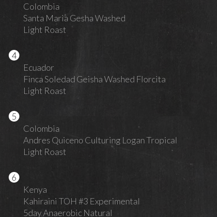
Colombia
Santa Maria Gesha Washed
Light Roast
Ecuador
Finca Soledad Geisha Washed Florcita
Light Roast
Colombia
Andres Quiceno Culturing Logan Tropical
Light Roast
Kenya
Kahiraini TOH #3 Experimental
5day Anaerobic Natural