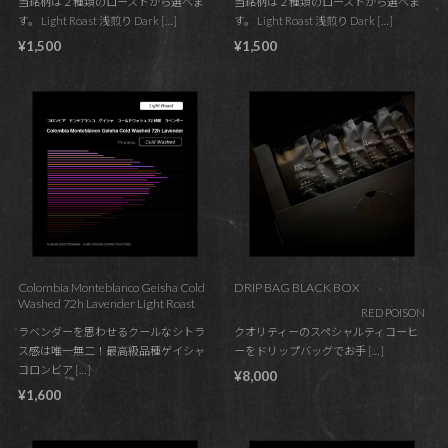
当銘柄は２種類のローストから選べま
当銘柄は２種類のローストから選べま
す。 Light Roast 浅煎り Dark […]
す。 Light Roast 浅煎り Dark […]
¥1,500
¥1,500
Colombia Monteblanco Geisha Cold
DRIP BAG BLACK BOX
Washed 72h Lavender Light Roast
RED POISON
ラベンダーを思わせるクールなシトラ
クオリティーのスペシャルティコーヒ
ス感は唯一無二！最高級品種ゲイシャ
ーをドリップバッグでお手 […]
コロンビア […]
¥8,000
¥1,600