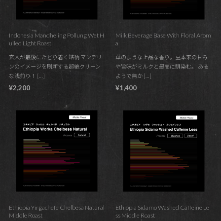
Indonesia Mandheling Pollung Wet H
Milk Beverage Base With Floral Arom
ulled Light Roast
a
玄人が最後にたどり着く銘柄 マンデリ
華のような上品な香り。豆本来の甘み
ンのイメージを刷新する超絶クリーン
や旨味がミルクと最高に馴染む。 ある
な浅煎り！ […]
ようで無か […]
¥2,200
¥1,400
Ethiopia Yirgachefe Chelbesa Natural
Ethiopia Sidamo Washed Caffeine Le
Middle Roast
ss Middle Roast