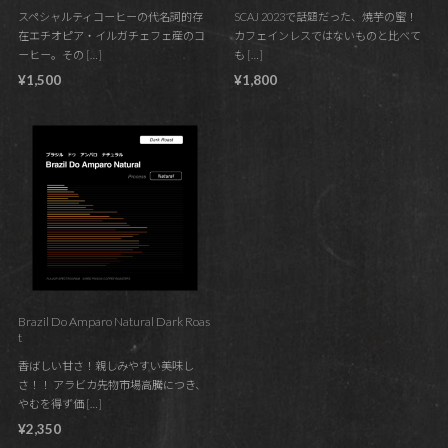
スペシャルティコーヒーの代名詞的存
SCAJ 2023で話題だった、焼芋の蜜！
在エチオピア・イルガチェフェ産のコ
カフェインレスではないものと比べて
ーヒー。その […]
も […]
¥1,500
¥1,800
Brazil Do Amparo Natural Dark Roas
t
香ばしい甘さ！親しみやすい美味し
さ！！ アラビカ先物市場高騰につき、
やむを得ず価 […]
¥2,350