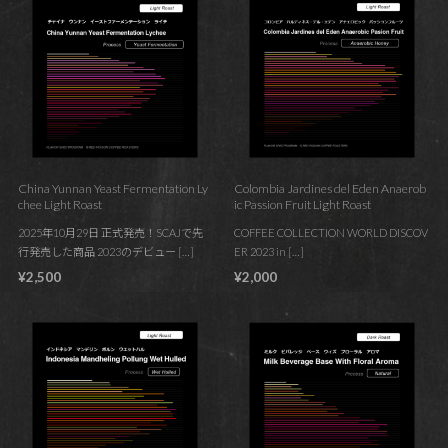
China Yunnan Yeast Fermentation Ly
Colombia Jardines del Eden Anaerob
chee Light Roast
ic Passion Fruit Light Roast
2025年10月29日 正式発売！SCAJで先
COFFEE COLLECTION WORLD DISCOV
行発売した商品 2023のデビュー […]
ER 2023 in […]
¥2,500
¥2,000