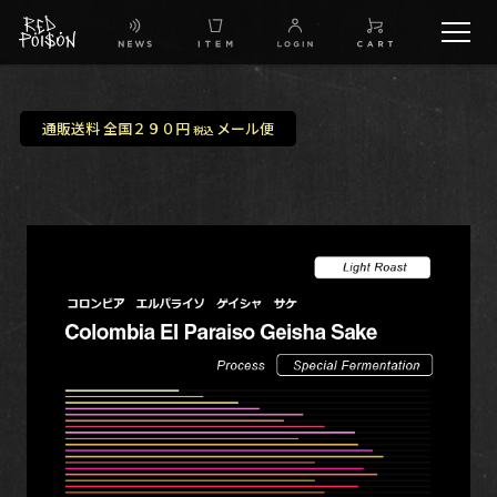
schedule
通販送料 全国２９０円
メール便
税込
TW
IG
FB
BG