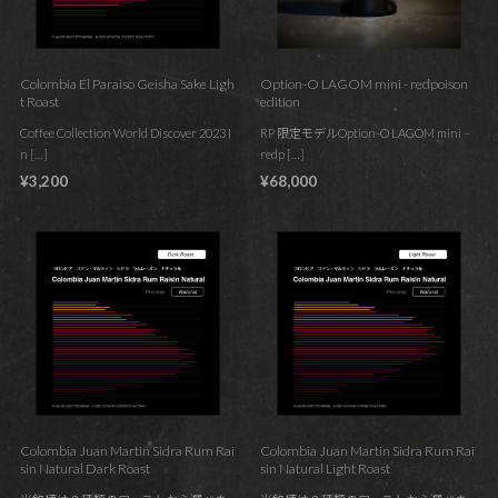
Colombia El Paraiso Geisha Sake Ligh
Option-O LAGOM mini - redpoison
t Roast
edition
Coffee Collection World Discover 2023 I
RP 限定モデルOption-O LAGOM mini –
n […]
redp […]
¥3,200
¥68,000
Colombia Juan Martin Sidra Rum Rai
Colombia Juan Martin Sidra Rum Rai
sin Natural Dark Roast
sin Natural Light Roast