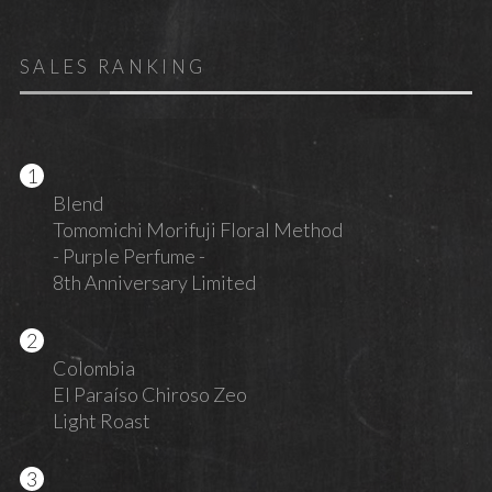
SALES RANKING
Blend
Tomomichi Morifuji Floral Method
- Purple Perfume -
8th Anniversary Limited
Colombia
El Paraíso Chiroso Zeo
Light Roast