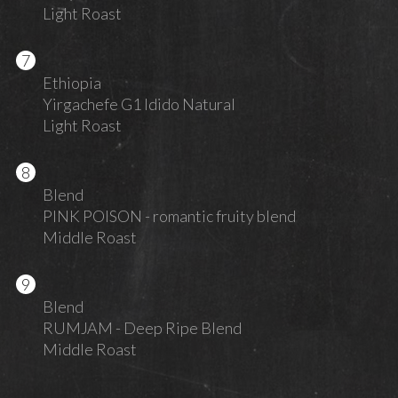
Light Roast
Ethiopia
Yirgachefe G1 Idido Natural
Light Roast
Blend
PINK POISON - romantic fruity blend
Middle Roast
Blend
RUMJAM - Deep Ripe Blend
Middle Roast