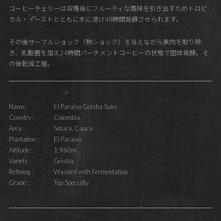
コーヒーチェリーは収穫後にフルーティな風味を引き出すためトロピ
カル・イーストとともに水に浸け48時間発酵させられます。
その後サーマルショック（熱ショック）を与えながら果肉を取り除
き、乳酸菌を加え24時間パーチメントコーヒーの状態で固体発酵。そ
の後乾燥工程。
Name :
El Paraiso Geisha Sake
Country :
Colombia
Area :
Sotará, Cauca
Plantation :
El Paraiso
Altitude :
1,960m
Variety :
Geisha
Refining :
Washed with Fermentation
Grade :
Top Specialty