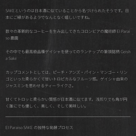
SAKEというのは日本酒に似ていることから名づけられたそうです。日
本にご縁があるようでなんとなく嬉しいですね。
数々の革新的なコーヒーを生み出してきたコロンビアの魔術師 El Parai
so 農園
その中でも最高級品種ゲイシャを使ってのランナップの筆頭銘柄 Geish
a Sake
カップコメントとしては、ピーチ・アンズ・パイン・マンゴー・リン
ゴといった柔らかくて甘いトロピカルなフルーツ感。ゲイシャ由来の
ジャスミンを思わせるティーライクさ。
甘くてトロッと柔らかい質感が日本酒に似てます。浅煎りでも角が円
く誰にでも優しく、美しく、そして美味しい。
El Paraiso SAKE の独特な発酵プロセス