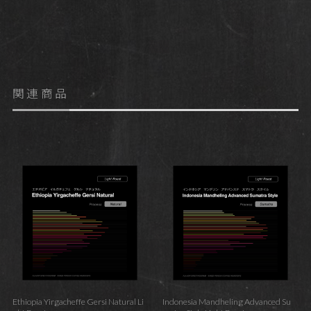
関連商品
Ethiopia Yirgacheffe Gersi Natural Li
Indonesia Mandheling Advanced Su