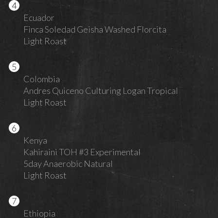
Ecuador
Finca Soledad Geisha Washed Florcita
Light Roast
Colombia
Andres Quiceno Culturing Logan Tropical
Light Roast
Kenya
Kahiraini TOH #3 Experimental
5day Anaerobic Natural
Light Roast
Ethiopia