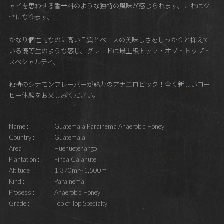
ャイを思わせる香辛料のような独特の風味が感じられます。これはク
セになります。
かなり個性的なのに高い品質とベースの美味しさをしっかりと抑えて
いる優等生のような感じ。グレードは最上級トップ・オブ・トップ・
スペシャルティ。
独特のシナモンフレーバーが魅力のアナエロビック！全く新しいコー
ヒー体験をお楽しみください。
Name :
Guatemala Parainema Anaerobic Honey
Country :
Guatemala
Area :
Huehuetenango
Plantation :
Finca Calahute
Altitude :
1,370m～1,500m
Kind :
Parainema
Prosess :
Anaerobic Honey
Grade :
Top of Top Specialty