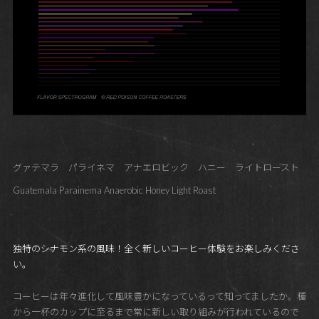
グァテマラ パライネマ アナエロビック ハニー ライトロースト
Guatemala Parainema Anaerobic Honey Light Roast
独特のシナモン系の風味！全く新しいコーヒー体験をお楽しみくださ
い。
コーヒーは年々進化して風味豊かになっているって知ってましたか。種
から一杯のカップに至るまで常に新しい取り組みが行われているので