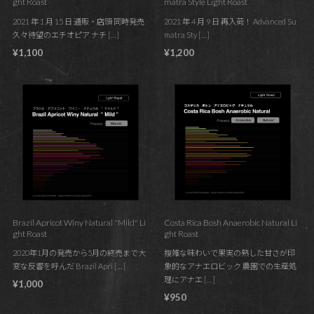
ght Roast
matra Style Light Roast
2021 年 1 月 15 日 通販・店頭 同時発売
2021 年 4 月 9 日 再入荷！ Advanced Su
久々待望のエチオピア ナチ […]
matra Sty […]
¥1,100
¥1,200
Brazil Apricot Winy Natural "Mild" Li
Costa Rica Bosh Anaerobic Natural Li
ght Roast
ght Roast
2020年1月の発売から5月の終売まで大
複雑な味わいで果実の熟した甘さが印
変な反響を呼んだ Brazil Apri […]
象的なアナエロビック 農園での生産処
理にアナエ […]
¥1,000
¥950