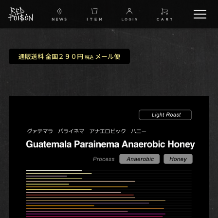
schedule
通販送料 全国２９０円
メール便
税込
TW
IG
FB
BG