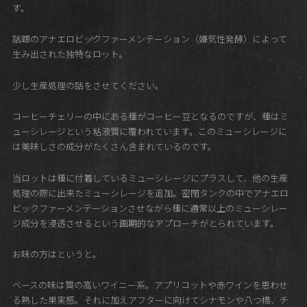
す。
話題のアナエロビックファーメンテーション（嫌気性発酵）によって
生み出された独特なロット。
少し生産処理の話をさせてください。
コーヒーチェリーの中にある種がコーヒー豆となるのですが、種はミ
ューシレージという粘液質に覆われています。このミューシレージに
は美味しさの成分がたくさん含まれているのです。
当ロットは種に付着しているミューシレージにプラスして、他の生産
処理の際に出来たミューシレージを追加。密閉タンクの中でアナエロ
ビックファーメンテーションさせながら種に通常以上のミューシレー
ジ成分を浸透させるという画期的なアプローチがとられています。
お味の方はというと。
ベースの味は質の高いワイニー系。アプリコットや赤ワインを思わせ
る熟した果実感。それに加えアフターに向けてシナモンや八つ橋、チ