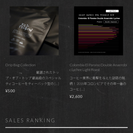
Drip Bag Collection
Colombia El Paraiso Double Anaerobi
c Lychee Light Roast
厳選されたトッ
プ・オブ・トップ 最高級のスペシャル
コーヒー業界に衝撃を与えた話題の銘
ティコーヒーをティーバック型の […]
柄！ 2018年コロンビアでその年一番の
コーヒ […]
¥500
¥2,600
SALES RANKING